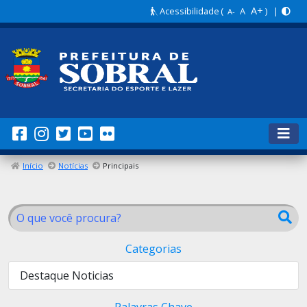
A+
Acessibilidade
(
A
) |
A-
Início
Notícias
Principais
Categorias
Destaque Noticias