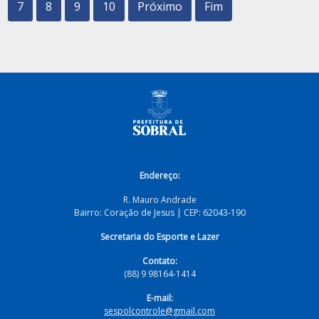
7
8
9
10
Próximo
Fim
Endereço:
R. Mauro Andrade
Bairro: Coração de Jesus | CEP: 62043-190
Secretaria do Esporte e Lazer
Contato:
(88) 9 98164-1414
E-mail:
sespolcontrole@gmail.com