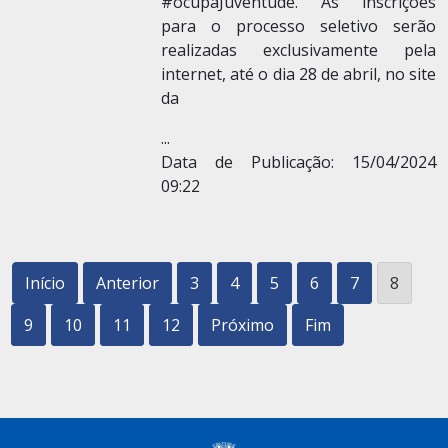
#ocupaJuventude. As inscrições
para o processo seletivo serão
realizadas exclusivamente pela
internet, até o dia 28 de abril, no site
da
...
Data de Publicação: 15/04/2024
09:22
Início
Anterior
3
4
5
6
7
8
9
10
11
12
Próximo
Fim