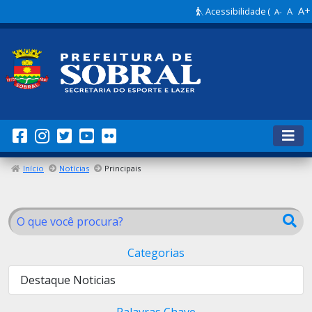
A+
Acessibilidade
(
A
A-
Início
Notícias
Principais
Categorias
Destaque Noticias