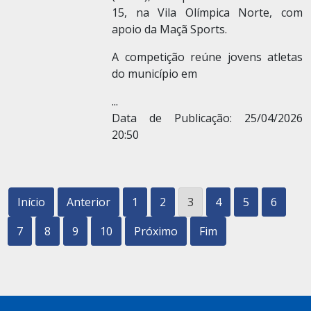
15, na Vila Olímpica Norte, com
apoio da Maçã Sports.
A competição reúne jovens atletas
do município em
...
Data de Publicação: 25/04/2026
20:50
Início
Anterior
1
2
3
4
5
6
7
8
9
10
Próximo
Fim