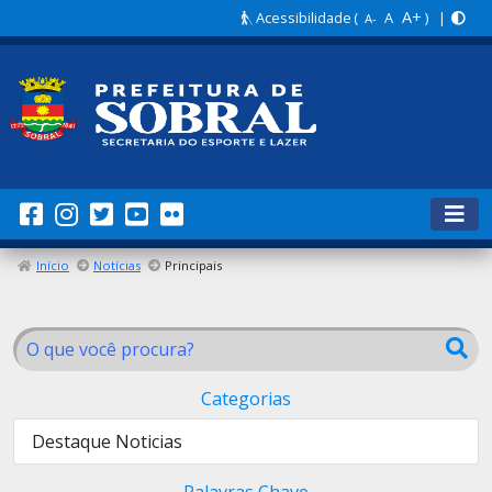
A+
Acessibilidade
(
A
) |
A-
Início
Notícias
Principais
Categorias
Destaque Noticias