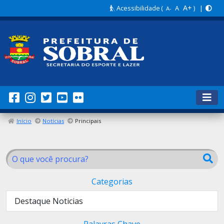
A+
Acessibilidade
(
A
) |
A-
Início
Notícias
Principais
Categorias
Destaque Noticias