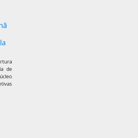
nhã
la
ertura
la de
úcleo
etivas