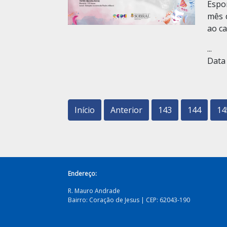
Espo
mês 
ao ca
...
Data 
Início
Anterior
143
144
14
Endereço:
R. Mauro Andrade
Bairro: Coração de Jesus | CEP: 62043-190