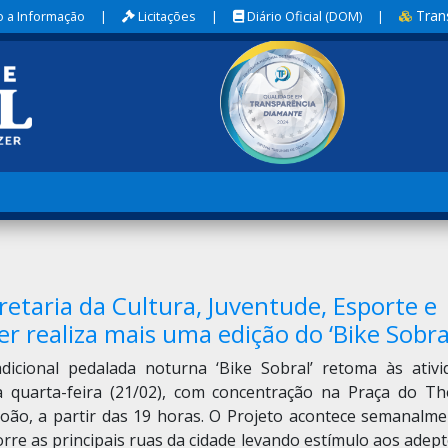
Tran
 a Informação
|
Licitações
|
Diário Oficial (DOM)
|
retaria da Cultura, Juventude, Esporte e
er realiza mais uma edição do ‘Bike Sobra
adicional pedalada noturna ‘Bike Sobral’ retoma às ativi
a quarta-feira (21/02), com concentração na Praça do Th
João, a partir das 19 horas. O Projeto acontece semanalme
rre as principais ruas da cidade levando estímulo aos adep