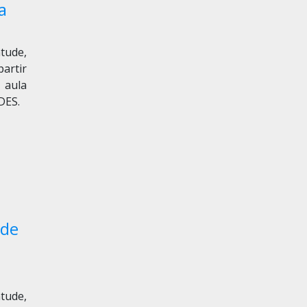
a
ntude,
partir
 aula
DES.
ude
ntude,