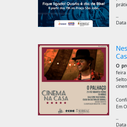
práti
...
Data 
Nes
Cas
O pr
feira
Selt
cine
Confi
Em O
...
Data 