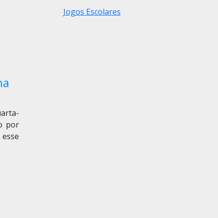
Jogos Escolares
na
arta-
do por
 esse