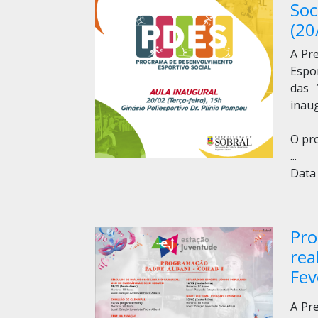
Soc
(20
A Pre
Espor
das 
inau
O pr
...
Data 
Pro
rea
Fev
A Pre