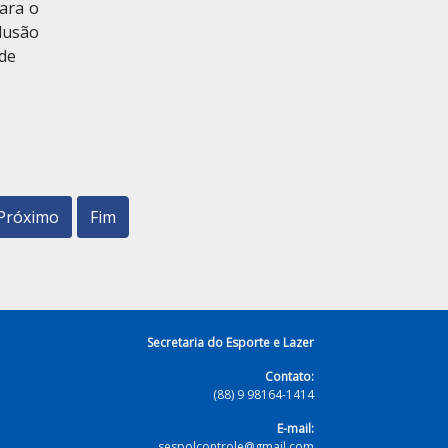
ara o
lusão
 de
Próximo
Fim
Secretaria do Esporte e Lazer
Contato:
(88) 9 98164-1414
E-mail:
sespolcontrole@gmail.com