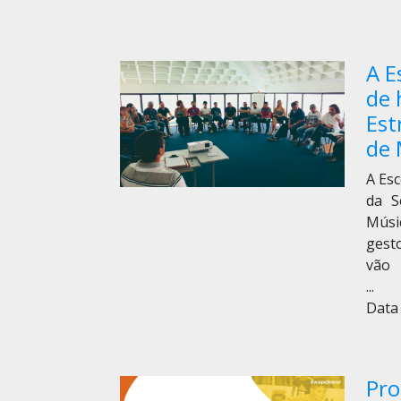
A E
de 
Est
de 
A Esc
da S
Músi
gesto
vão
...
Data 
Pro