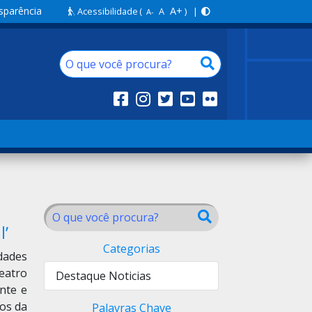
sparência
A+
Acessibilidade
(
A
) |
A-
l’
Categorias
dades
eatro
Destaque Noticias
nte e
tos da
Palavras Chave