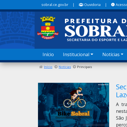
sobral.ce.gov.br
|
Ouvidoria
|
Acesso
Início
Institucional
Notícias
Início
Notícias
Principais
Sec
Laz
A tr
nest
São 
perco