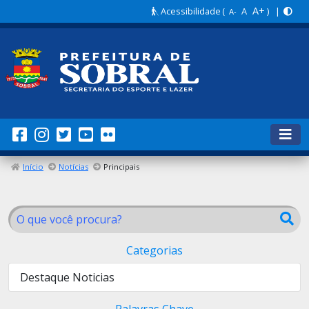
A+
Acessibilidade
(
A
) |
A-
Início
Notícias
Principais
Categorias
Destaque Noticias