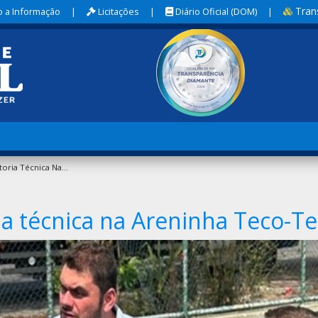
Tran
 a Informação
|
Licitações
|
Diário Oficial (DOM)
|
SESPOL Realiza Vistoria Técnica Na Areninha Teco-Teco
ria técnica na Areninha Teco-T