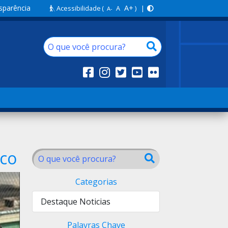
sparência
A+
Acessibilidade
(
A
) |
A-
eco
Categorias
Destaque Noticias
Palavras Chave