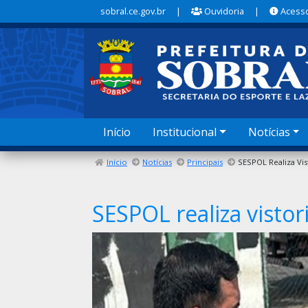
sobral.ce.gov.br
|
Ouvidoria
|
Acesso
Início
Institucional
Notícias
Início
Notícias
Principais
SESPOL realiza visto