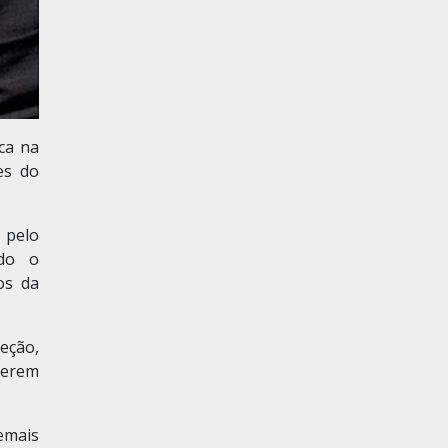
ica na
es do
 pelo
ndo o
os da
teção,
serem
emais