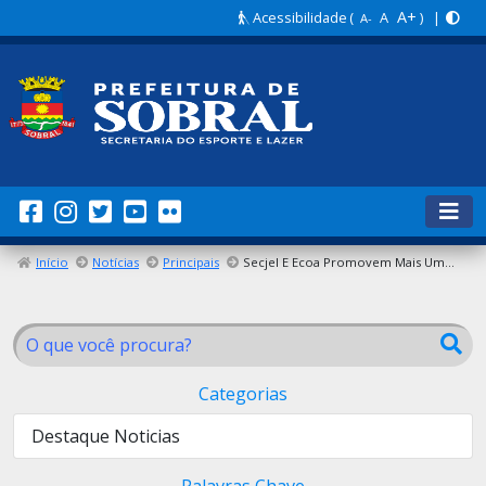
A+
Acessibilidade
(
A
) |
A-
Início
Notícias
Principais
Secjel E Ecoa Promovem Mais Uma Edição Do Projeto Tenda Madi Nos Dias 18 E 19 De Janeiro (Quinta E Sexta-Feira)
Categorias
Destaque Noticias