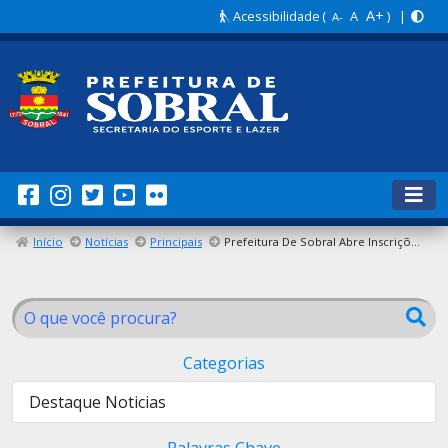
A+
Acessibilidade
(
A
) |
A-
Início
Notícias
Principais
Prefeitura De Sobral Abre Inscrições Para O Projeto Bolsa Atletas Nesta Segunda-Feira (15/04)
Categorias
Destaque Noticias