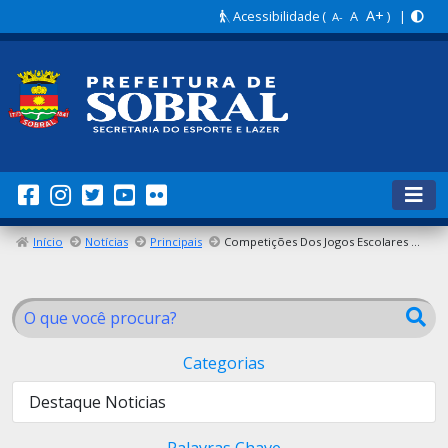
A+
Acessibilidade
(
A
) |
A-
Início
Notícias
Principais
Competições Dos Jogos Escolares Sobralenses Movimentam Estudantes Em Diversas Modalidades
Categorias
Destaque Noticias