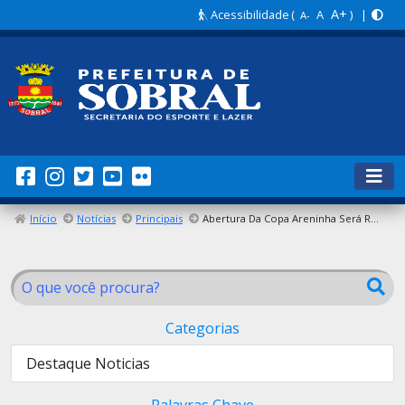
A+
Acessibilidade
(
A
) |
A-
Início
Notícias
Principais
Abertura Da Copa Areninha Será Realizada Na Terça-Feira (27/02)
Categorias
Destaque Noticias